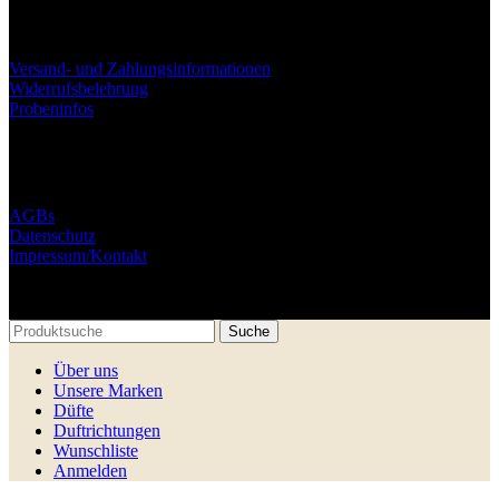
Versand- und Zahlungsinformationen
Widerrufsbelehrung
Probeninfos
AGBs
Datenschutz
Impressum/Kontakt
© Libman Semen und Polishchuk Hryhorii GbR. 2025
Suche
Über uns
Unsere Marken
Düfte
Duftrichtungen
Wunschliste
Anmelden