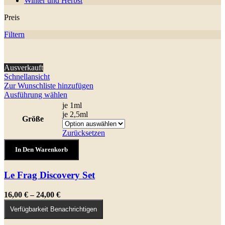
Winter und Herbst
Preis
Filtern
Ausverkauft
Schnellansicht
Zur Wunschliste hinzufügen
Dieses
Ausführung wählen
Produkt
je 1ml
weist
je 2,5ml
Größe
mehrere
Varianten
Zurücksetzen
auf.
Le
Die
In Den Warenkorb
Frag
Optionen
Discovery
können
Set
Le Frag Discovery Set
auf
Menge
der
Produktseite
Preisspanne:
16,00
€
–
24,00
€
gewählt
16,00 €
Verfügbarkeit Benachrichtigen
werden
bis
24,00 €