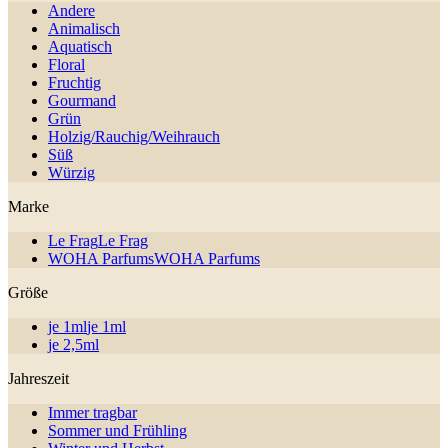
Andere
Animalisch
Aquatisch
Floral
Fruchtig
Gourmand
Grün
Holzig/Rauchig/Weihrauch
Süß
Würzig
Marke
Le Frag
Le Frag
WOHA Parfums
WOHA Parfums
Größe
je 1ml
je 1ml
je 2,5ml
Jahreszeit
Immer tragbar
Sommer und Frühling