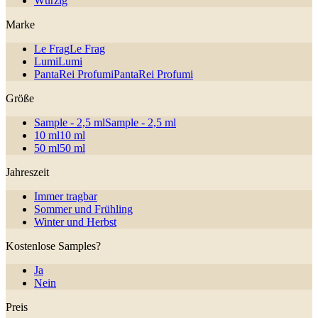
Würzig
Marke
Le Frag
Le Frag
Lumi
Lumi
PantaRei Profumi
PantaRei Profumi
Größe
Sample - 2,5 ml
Sample - 2,5 ml
10 ml
10 ml
50 ml
50 ml
Jahreszeit
Immer tragbar
Sommer und Frühling
Winter und Herbst
Kostenlose Samples?
Ja
Nein
Preis