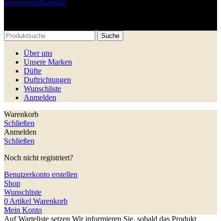
Impressum/Kontakt
© Libman Semen und Polishchuk Hryhorii GbR. 2025
Suche
Über uns
Unsere Marken
Düfte
Duftrichtungen
Wunschliste
Anmelden
Warenkorb
Schließen
Anmelden
Schließen
Noch nicht registriert?
Benutzerkonto erstellen
Shop
Wunschliste
0
Artikel
Warenkorb
Mein Konto
Auf Warteliste setzen
Wir informieren Sie, sobald das Produkt