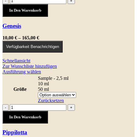
-
+
Optionen
Menge
können
In Den Warenkorb
auf
der
Genesis
Produktseite
gewählt
werden
Preisspanne:
10,00
€
–
165,00
€
10,00 €
Verfügbarkeit Benachrichtigen
bis
165,00 €
Schnellansicht
Zur Wunschliste hinzufügen
Dieses
Ausführung wählen
Produkt
Sample - 2,5 ml
weist
10 ml
mehrere
Größe
50 ml
Varianten
auf.
Zurücksetzen
Die
Pippilotta
-
+
Optionen
Menge
können
In Den Warenkorb
auf
der
Pippilotta
Produktseite