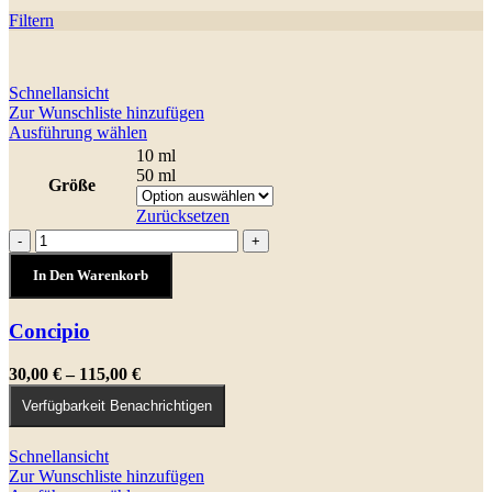
Filtern
Schnellansicht
Zur Wunschliste hinzufügen
Dieses
Ausführung wählen
Produkt
10 ml
weist
50 ml
Größe
mehrere
Varianten
Zurücksetzen
auf.
Concipio
-
+
Die
Menge
Optionen
In Den Warenkorb
können
auf
Concipio
der
Produktseite
gewählt
Preisspanne:
30,00
€
–
115,00
€
werden
30,00 €
Verfügbarkeit Benachrichtigen
bis
115,00 €
Schnellansicht
Zur Wunschliste hinzufügen