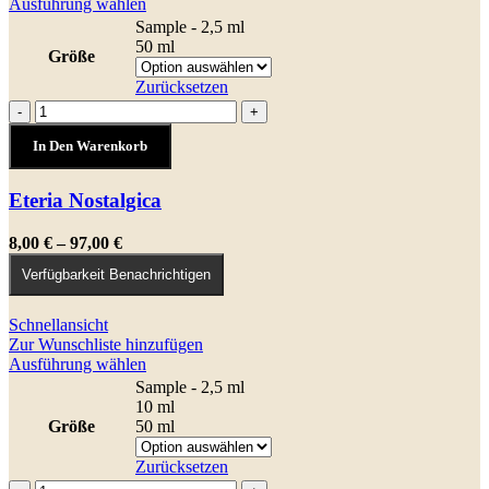
Dieses
Ausführung wählen
Produkt
Sample - 2,5 ml
weist
50 ml
Größe
mehrere
Varianten
Zurücksetzen
auf.
Eteria
-
+
Die
Nostalgica
Optionen
In Den Warenkorb
Menge
können
auf
Eteria Nostalgica
der
Produktseite
gewählt
Preisspanne:
8,00
€
–
97,00
€
werden
8,00 €
Verfügbarkeit Benachrichtigen
bis
97,00 €
Schnellansicht
Zur Wunschliste hinzufügen
Dieses
Ausführung wählen
Produkt
Sample - 2,5 ml
weist
10 ml
mehrere
Größe
50 ml
Varianten
auf.
Zurücksetzen
Die
Genesis