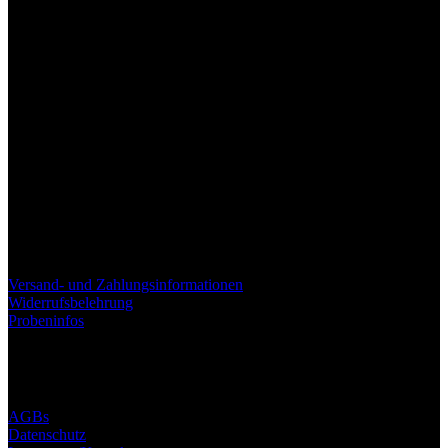
Wir haben viel Arbeit in die verpackung unserer Pakete investiert, damit für dich die
Experience der öffnung des Pakets unvergesslich ist
Versand- und Zahlungsinformationen
Widerrufsbelehrung
Probeninfos
AGBs
Datenschutz