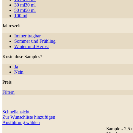
30 ml
30 ml
50 ml
50 ml
100 ml
Jahreszeit
Immer tragbar
Sommer und Frühling
Winter und Herbst
Kostenlose Samples?
Ja
Nein
Preis
Filtern
Schnellansicht
Zur Wunschliste hinzufügen
Dieses
Ausführung wählen
Produkt
Sample - 2,5 
weist