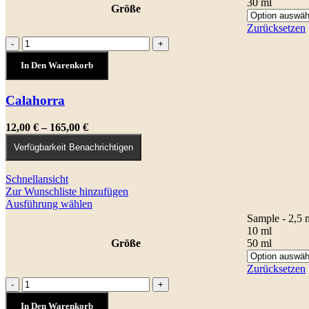
30 ml
Größe
mehrere
Varianten
Zurücksetzen
auf.
Calahorra
-
+
Die
Menge
Optionen
In Den Warenkorb
können
auf
Calahorra
der
Produktseite
gewählt
Preisspanne:
12,00
€
–
165,00
€
werden
12,00 €
Verfügbarkeit Benachrichtigen
bis
165,00 €
Schnellansicht
Zur Wunschliste hinzufügen
Dieses
Ausführung wählen
Produkt
Sample - 2,5 
weist
10 ml
mehrere
Größe
50 ml
Varianten
auf.
Zurücksetzen
Die
Caffè
-
+
Optionen
letterario
können
In Den Warenkorb
Menge