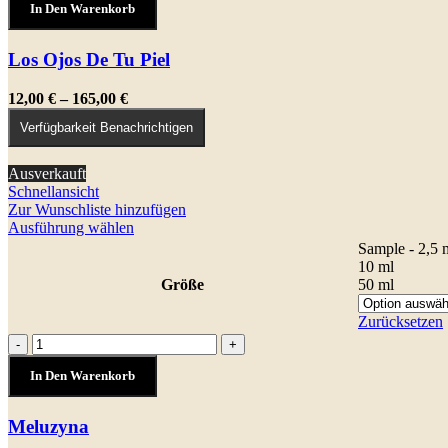
können
In Den Warenkorb
De
auf
Tu
der
Piel
Los Ojos De Tu Piel
Produktseite
Menge
gewählt
werden
Preisspanne:
12,00
€
–
165,00
€
12,00 €
Verfügbarkeit Benachrichtigen
bis
165,00 €
Ausverkauft
Schnellansicht
Zur Wunschliste hinzufügen
Dieses
Ausführung wählen
Produkt
Sample - 2,5 
weist
10 ml
mehrere
Größe
50 ml
Varianten
auf.
Zurücksetzen
Die
Meluzyna
-
+
Optionen
Menge
können
In Den Warenkorb
auf
der
Meluzyna
Produktseite
gewählt