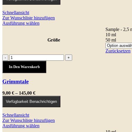
bis
97,00 €
Schnellansicht
Zur Wunschliste hinzufügen
Dieses
Ausführung wählen
Produkt
Sample - 2,5 
weist
10 ml
mehrere
Größe
50 ml
Varianten
auf.
Zurücksetzen
Die
Grimmtale
-
+
Optionen
Menge
können
In Den Warenkorb
auf
der
Grimmtale
Produktseite
gewählt
werden
Preisspanne:
9,00
€
–
145,00
€
9,00 €
Verfügbarkeit Benachrichtigen
bis
145,00 €
Schnellansicht
Zur Wunschliste hinzufügen
Dieses
Ausführung wählen
Produkt
10 ml