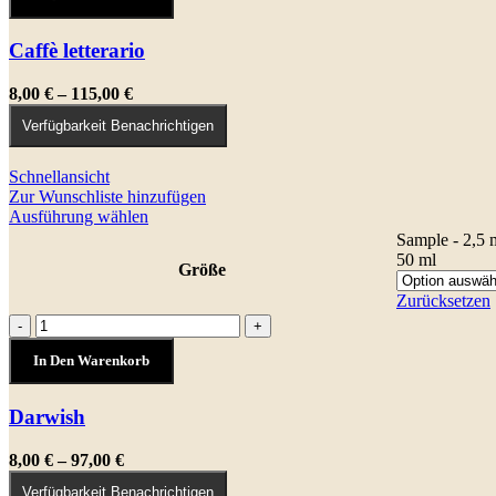
auf
der
Caffè letterario
Produktseite
gewählt
werden
Preisspanne:
8,00
€
–
115,00
€
8,00 €
Verfügbarkeit Benachrichtigen
bis
115,00 €
Schnellansicht
Zur Wunschliste hinzufügen
Dieses
Ausführung wählen
Produkt
Sample - 2,5 
weist
50 ml
Größe
mehrere
Varianten
Zurücksetzen
auf.
Darwish
-
+
Die
Menge
Optionen
In Den Warenkorb
können
auf
Darwish
der
Produktseite
gewählt
Preisspanne:
8,00
€
–
97,00
€
werden
8,00 €
Verfügbarkeit Benachrichtigen