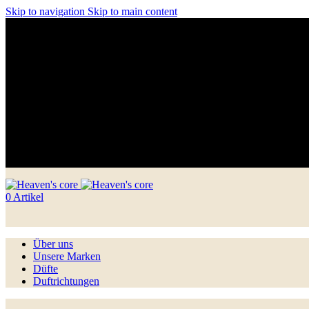
Skip to navigation
Skip to main content
Unser Instagram ist @heavenscoreperfumery
0
Artikel
Über uns
Unsere Marken
Düfte
Duftrichtungen