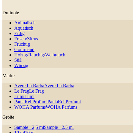
Duftnote
Animalisch
Aquatisch
Erdig
Frisch/Zitrus
Fruchtig
Gourmand
Holzig/Rauchig/Weihrauch
Süß
Würzig
Marke
Avere La Barba
Avere La Barba
Le Frag
Le Frag
Lumi
Lumi
PantaRei Profumi
PantaRei Profumi
WOHA Parfums
WOHA Parfums
Größe
Sample - 2,5 ml
Sample - 2,5 ml
10 ml
10 ml