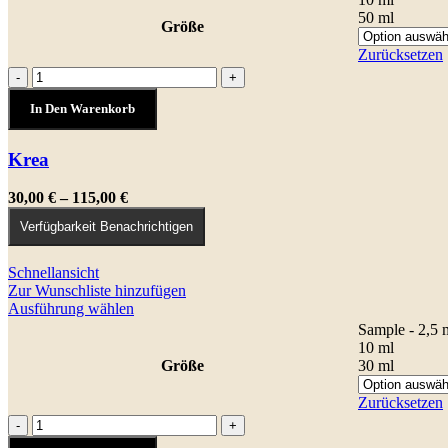
weist
50 ml
Größe
mehrere
Varianten
Zurücksetzen
auf.
Krea
-
+
Die
Menge
Optionen
In Den Warenkorb
können
auf
Krea
der
Produktseite
gewählt
Preisspanne:
30,00
€
–
115,00
€
werden
30,00 €
Verfügbarkeit Benachrichtigen
bis
115,00 €
Schnellansicht
Zur Wunschliste hinzufügen
Dieses
Ausführung wählen
Produkt
Sample - 2,5 
weist
10 ml
mehrere
Größe
30 ml
Varianten
auf.
Zurücksetzen
Die
Los
-
+
Optionen
Ojos