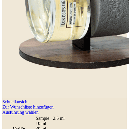
Schnellansicht
Zur Wunschliste hinzufügen
Dieses
Ausführung wählen
Produkt
Sample - 2,5 ml
weist
10 ml
mehrere
Größe
30 ml