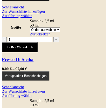
98,00 €
Schnellansicht
Zur Wunschliste hinzufügen
Dieses
Ausführung wählen
Produkt
Sample - 2,5 ml
weist
50 ml
Größe
mehrere
Varianten
Zurücksetzen
auf.
Fresco
-
+
Die
Di
Optionen
In Den Warenkorb
Sicilia
können
Menge
auf
Fresco Di Sicilia
der
Produktseite
gewählt
Preisspanne:
8,00
€
–
97,00
€
werden
8,00 €
Verfügbarkeit Benachrichtigen
bis
97,00 €
Schnellansicht
Zur Wunschliste hinzufügen
Dieses
Ausführung wählen
Produkt
Sample - 2,5 ml
weist
10 ml