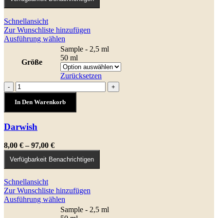
bis
115,00 €
Schnellansicht
Zur Wunschliste hinzufügen
Dieses
Ausführung wählen
Produkt
Sample - 2,5 ml
weist
50 ml
Größe
mehrere
Varianten
Zurücksetzen
auf.
Darwish
-
+
Die
Menge
Optionen
In Den Warenkorb
können
auf
Darwish
der
Produktseite
gewählt
Preisspanne:
8,00
€
–
97,00
€
werden
8,00 €
Verfügbarkeit Benachrichtigen
bis
97,00 €
Schnellansicht
Zur Wunschliste hinzufügen
Dieses
Ausführung wählen
Produkt
Sample - 2,5 ml
weist