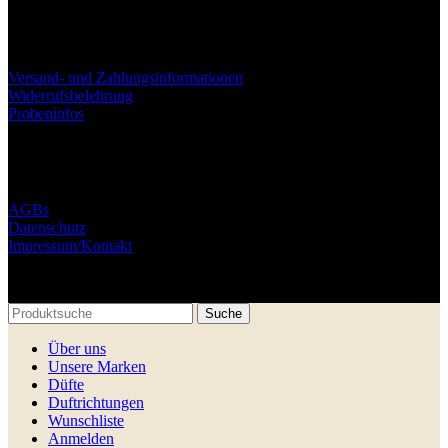
Versand- und Zahlungsinformationen
Widerrufsbelehrung
Probeninfos
AGBs
Datenschutz
Impressum/Kontakt
© Libman Semen und Polishchuk Hryhorii GbR. 2025
Suche
Über uns
Unsere Marken
Düfte
Duftrichtungen
Wunschliste
Anmelden