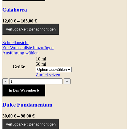
auf
Calahorra
der
Produktseite
gewählt
Preisspanne:
12,00
€
–
165,00
€
werden
12,00 €
Verfügbarkeit Benachrichtigen
bis
165,00 €
Schnellansicht
Zur Wunschliste hinzufügen
Dieses
Ausführung wählen
Produkt
10 ml
weist
50 ml
Größe
mehrere
Varianten
Zurücksetzen
auf.
Dulce
-
+
Die
Fundamentum
Optionen
In Den Warenkorb
Menge
können
auf
Dulce Fundamentum
der
Produktseite
gewählt
Preisspanne:
30,00
€
–
98,00
€
werden
30,00 €
Verfügbarkeit Benachrichtigen
bis