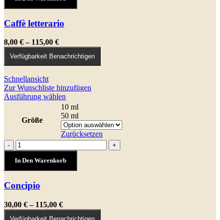
auf
der
Caffè letterario
Produktseite
gewählt
werden
Preisspanne:
8,00
€
–
115,00
€
8,00 €
Verfügbarkeit Benachrichtigen
bis
115,00 €
Schnellansicht
Zur Wunschliste hinzufügen
Dieses
Ausführung wählen
Produkt
10 ml
weist
50 ml
Größe
mehrere
Varianten
Zurücksetzen
auf.
Concipio
-
+
Die
Menge
Optionen
In Den Warenkorb
können
auf
Concipio
der
Produktseite
gewählt
Preisspanne:
30,00
€
–
115,00
€
werden
30,00 €
Verfügbarkeit Benachrichtigen