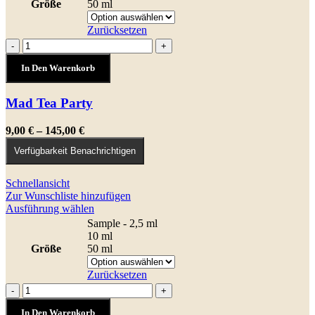
mehrere
Größe
50 ml
Varianten
auf.
Zurücksetzen
Die
Mad
-
+
Optionen
Tea
können
In Den Warenkorb
Party
auf
Menge
der
Mad Tea Party
Produktseite
gewählt
werden
Preisspanne:
9,00
€
–
145,00
€
9,00 €
Verfügbarkeit Benachrichtigen
bis
145,00 €
Schnellansicht
Zur Wunschliste hinzufügen
Dieses
Ausführung wählen
Produkt
Sample - 2,5 ml
weist
10 ml
mehrere
Größe
50 ml
Varianten
auf.
Zurücksetzen
Die
Caffè
-
+
Optionen
letterario
können
In Den Warenkorb
Menge