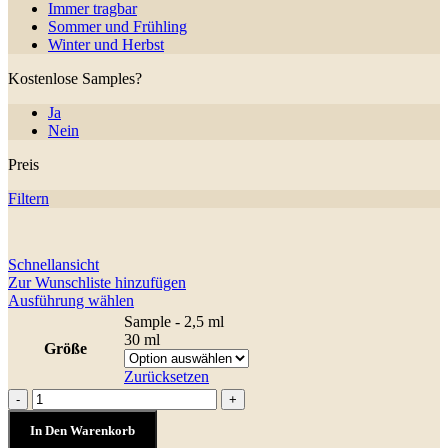
Immer tragbar
Sommer und Frühling
Winter und Herbst
Kostenlose Samples?
Ja
Nein
Preis
Filtern
Schnellansicht
Zur Wunschliste hinzufügen
Dieses
Ausführung wählen
Produkt
Sample - 2,5 ml
weist
30 ml
Größe
mehrere
Varianten
Zurücksetzen
auf.
Calahorra
-
+
Die
Menge
Optionen
In Den Warenkorb
können