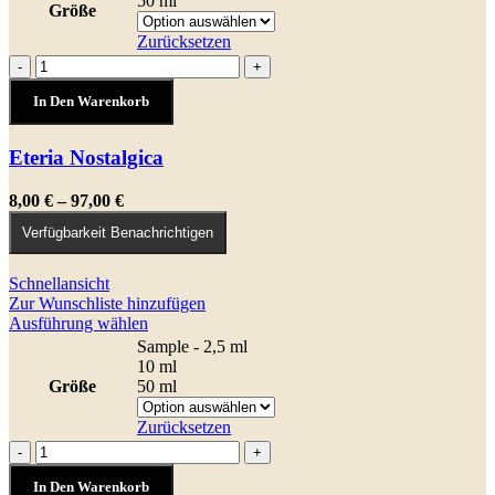
50 ml
Größe
mehrere
Varianten
Zurücksetzen
auf.
Eteria
-
+
Die
Nostalgica
Optionen
In Den Warenkorb
Menge
können
auf
Eteria Nostalgica
der
Produktseite
gewählt
Preisspanne:
8,00
€
–
97,00
€
werden
8,00 €
Verfügbarkeit Benachrichtigen
bis
97,00 €
Schnellansicht
Zur Wunschliste hinzufügen
Dieses
Ausführung wählen
Produkt
Sample - 2,5 ml
weist
10 ml
mehrere
Größe
50 ml
Varianten
auf.
Zurücksetzen
Die
Genesis
-
+
Optionen
Menge
können
In Den Warenkorb