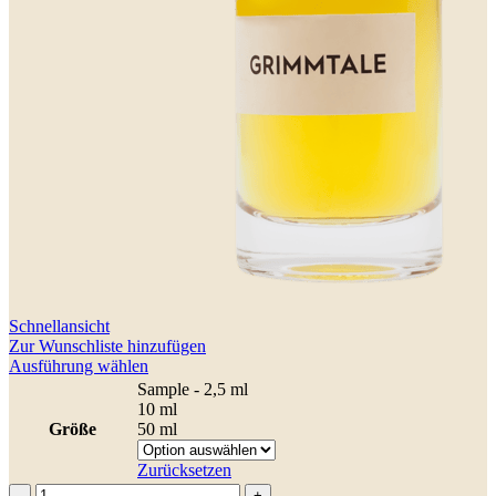
Schnellansicht
Zur Wunschliste hinzufügen
Dieses
Ausführung wählen
Produkt
Sample - 2,5 ml
weist
10 ml
mehrere
Größe
50 ml
Varianten
auf.
Zurücksetzen
Die
Grimmtale
-
+