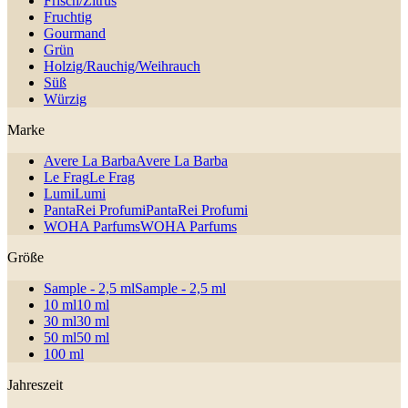
Frisch/Zitrus
Fruchtig
Gourmand
Grün
Holzig/Rauchig/Weihrauch
Süß
Würzig
Marke
Avere La Barba
Avere La Barba
Le Frag
Le Frag
Lumi
Lumi
PantaRei Profumi
PantaRei Profumi
WOHA Parfums
WOHA Parfums
Größe
Sample - 2,5 ml
Sample - 2,5 ml
10 ml
10 ml
30 ml
30 ml
50 ml
50 ml
100 ml
Jahreszeit