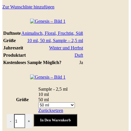
Zur Wunschliste hinzufügen
Duftnote
Animalisch
,
Floral
,
Fruchtig
,
Süß
Größe
10 ml
,
50 ml
,
Sample – 2,5 ml
Jahreszeit
Winter und Herbst
Produktart
Duft
Kostenloses Sample Möglich?
Ja
Sample - 2,5 ml
10 ml
Größe
50 ml
Zurücksetzen
Genesis Menge
In Den Warenkorb
-
+