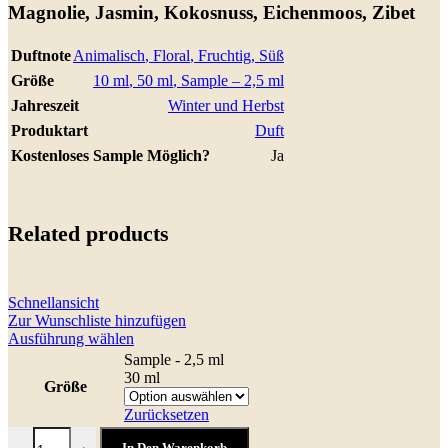
Magnolie, Jasmin, Kokosnuss, Eichenmoos, Zibet
Duftnote
Animalisch
,
Floral
,
Fruchtig
,
Süß
Größe
10 ml
,
50 ml
,
Sample – 2,5 ml
Jahreszeit
Winter und Herbst
Produktart
Duft
Kostenloses Sample Möglich?
Ja
Related products
Schnellansicht
Zur Wunschliste hinzufügen
Dieses
Ausführung wählen
Produkt
Sample - 2,5 ml
weist
30 ml
Größe
mehrere
Varianten
Zurücksetzen
auf.
Calahorra Menge
Die
In Den Warenkorb