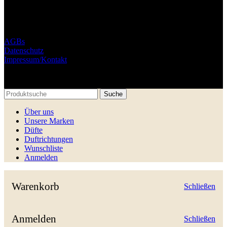
AGBs
Datenschutz
Impressum/Kontakt
© Libman Semen und Polishchuk Hryhorii GbR. 2025
Suche
Über uns
Unsere Marken
Düfte
Duftrichtungen
Wunschliste
Anmelden
Warenkorb
Schließen
Anmelden
Schließen