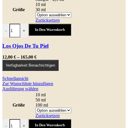
weist
10 ml
mehrere
Größe
30 ml
Varianten
auf.
Zurücksetzen
Die
Los Ojos De Tu Piel Menge
Optionen
In Den Warenkorb
-
+
können
auf
der
Los Ojos De Tu Piel
Produktseite
gewählt
Preisspanne:
12,00
€
–
165,00
€
werden
12,00 €
Verfügbarkeit Benachrichtigen
bis
165,00 €
Schnellansicht
Zur Wunschliste hinzufügen
Dieses
Ausführung wählen
Produkt
10 ml
weist
50 ml
mehrere
Größe
100 ml
Varianten
auf.
Zurücksetzen
Die
Profumo Di Te Menge
Optionen
In Den Warenkorb
-
+