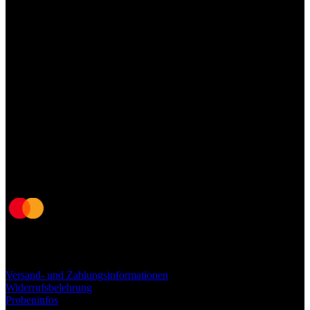
Schöne Verpackung
Wir haben viel Arbeit in die verpackung unserer Pakete investiert, damit für dich die
Experience der öffnung des Pakets unvergesslich ist
Versand- und Zahlungsinformationen
Widerrufsbelehrung
Probeninfos