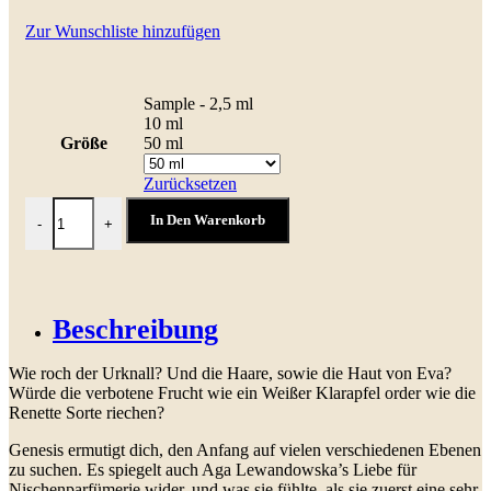
Zur Wunschliste hinzufügen
Sample - 2,5 ml
10 ml
Größe
50 ml
Zurücksetzen
Genesis Menge
In Den Warenkorb
-
+
Beschreibung
Wie roch der Urknall? Und die Haare, sowie die Haut von Eva?
Würde die verbotene Frucht wie ein Weißer Klarapfel order wie die
Renette Sorte riechen?
Genesis ermutigt dich, den Anfang auf vielen verschiedenen Ebenen
zu suchen. Es spiegelt auch Aga Lewandowska’s Liebe für
Nischenparfümerie wider, und was sie fühlte, als sie zuerst eine sehr