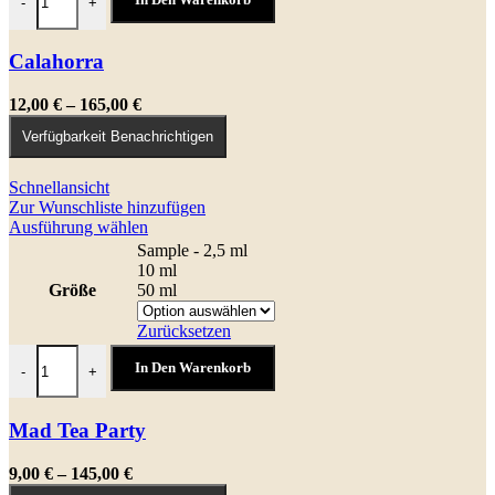
-
+
Optionen
können
auf
Calahorra
der
Produktseite
Preisspanne:
12,00
€
–
165,00
€
gewählt
12,00 €
werden
Verfügbarkeit Benachrichtigen
bis
165,00 €
Schnellansicht
Zur Wunschliste hinzufügen
Dieses
Ausführung wählen
Produkt
Sample - 2,5 ml
weist
10 ml
mehrere
Größe
50 ml
Varianten
auf.
Zurücksetzen
Die
Mad Tea Party Menge
Optionen
In Den Warenkorb
-
+
können
auf
der
Mad Tea Party
Produktseite
gewählt
Preisspanne:
9,00
€
–
145,00
€
werden
9,00 €