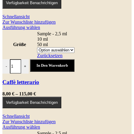
Verfügbarkeit Benachrichtigen
bis
145,00 €
Schnellansicht
Zur Wunschliste hinzufügen
Dieses
Ausführung wählen
Produkt
Sample - 2,5 ml
weist
10 ml
mehrere
Größe
50 ml
Varianten
auf.
Zurücksetzen
Die
Caffè letterario Menge
Optionen
In Den Warenkorb
-
+
können
auf
der
Caffè letterario
Produktseite
gewählt
Preisspanne:
8,00
€
–
115,00
€
werden
8,00 €
Verfügbarkeit Benachrichtigen
bis
115,00 €
Schnellansicht
Zur Wunschliste hinzufügen
Dieses
Ausführung wählen
Produkt
Sample - 2,5 ml