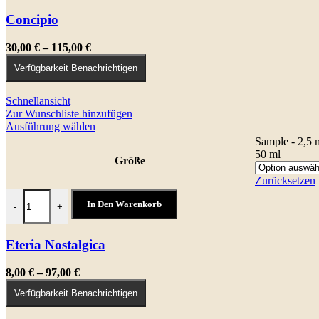
können
auf
Concipio
der
Produktseite
Preisspanne:
30,00
€
–
115,00
€
gewählt
30,00 €
werden
Verfügbarkeit Benachrichtigen
bis
115,00 €
Schnellansicht
Zur Wunschliste hinzufügen
Dieses
Ausführung wählen
Produkt
Sample - 2,5 
weist
50 ml
Größe
mehrere
Varianten
Zurücksetzen
auf.
Eteria Nostalgica Menge
Die
In Den Warenkorb
-
+
Optionen
können
auf
Eteria Nostalgica
der
Produktseite
Preisspanne:
8,00
€
–
97,00
€
gewählt
8,00 €
werden
Verfügbarkeit Benachrichtigen
bis
97,00 €