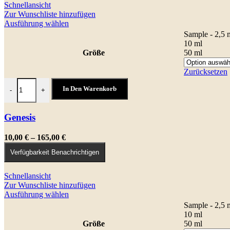
Schnellansicht
Zur Wunschliste hinzufügen
Dieses
Ausführung wählen
Produkt
Sample - 2,5 
weist
10 ml
mehrere
Größe
50 ml
Varianten
auf.
Zurücksetzen
Die
Genesis Menge
Optionen
In Den Warenkorb
-
+
können
auf
der
Genesis
Produktseite
gewählt
Preisspanne:
10,00
€
–
165,00
€
werden
10,00 €
Verfügbarkeit Benachrichtigen
bis
165,00 €
Schnellansicht
Zur Wunschliste hinzufügen
Dieses
Ausführung wählen
Produkt
Sample - 2,5 
weist
10 ml
mehrere
Größe
50 ml