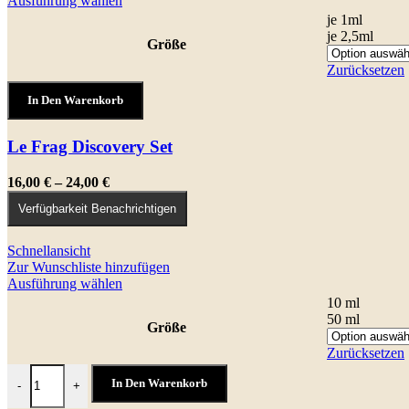
Ausführung wählen
Produkt
je 1ml
weist
je 2,5ml
Größe
mehrere
Varianten
Zurücksetzen
auf.
Die
In Den Warenkorb
Optionen
können
Le Frag Discovery Set
auf
der
Produktseite
Preisspanne:
16,00
€
–
24,00
€
gewählt
16,00 €
Verfügbarkeit Benachrichtigen
werden
bis
24,00 €
Schnellansicht
Zur Wunschliste hinzufügen
Dieses
Ausführung wählen
Produkt
10 ml
weist
50 ml
Größe
mehrere
Varianten
Zurücksetzen
auf.
Concipio Menge
Die
In Den Warenkorb
-
+
Optionen