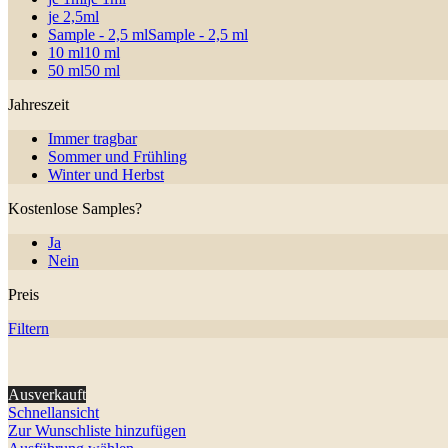
je 2,5ml
Sample - 2,5 ml
Sample - 2,5 ml
10 ml
10 ml
50 ml
50 ml
Jahreszeit
Immer tragbar
Sommer und Frühling
Winter und Herbst
Kostenlose Samples?
Ja
Nein
Preis
Filtern
Ausverkauft
Schnellansicht
Zur Wunschliste hinzufügen
Dieses