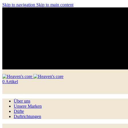
Skip to navigation
Skip to main content
Unser Instagram ist @heavenscoreperfumery
0
Artikel
Über uns
Unsere Marken
Düfte
Duftrichtungen