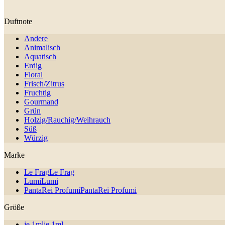
Duftnote
Andere
Animalisch
Aquatisch
Erdig
Floral
Frisch/Zitrus
Fruchtig
Gourmand
Grün
Holzig/Rauchig/Weihrauch
Süß
Würzig
Marke
Le Frag
Le Frag
Lumi
Lumi
PantaRei Profumi
PantaRei Profumi
Größe
je 1ml
je 1ml